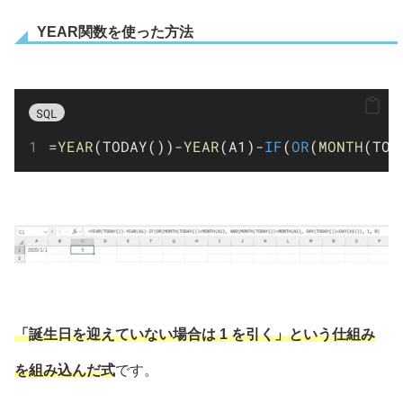
YEAR関数を使った方法
SQL
=
YEAR
(TODAY())
-
YEAR
(A1)
-
IF
(
OR
(
MONTH
(TOD
「誕生日を迎えていない場合は 1 を引く」という仕組み
を組み込んだ式
です。