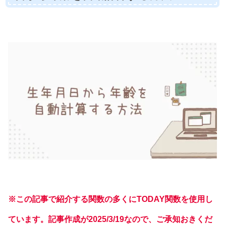
※
この
記事
で
紹介する関数の多くにTODAY関数を使用し
ています。記事作成が2025/3/19なので、ご承知おきくだ