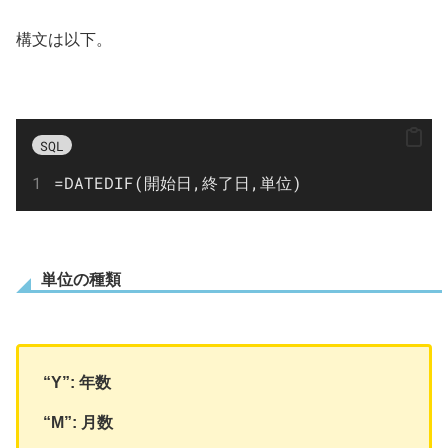
構文は以下。
SQL
=
DATEDIF(開始日,終了日,単位)
単位の種類
“Y”: 年数
“M”: 月数