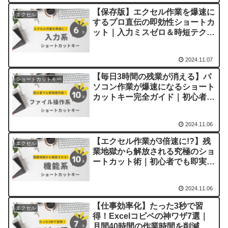
【保存版】エクセル作業を爆速に
エクセル
するプロ直伝の即効性ショートカ
ット｜入力ミスゼロ＆時短テクで
残業とサヨナラ
2024.11.07
【毎日3時間の残業が消える】パ
ショートカットキー
ソコン作業が爆速になるショート
カットキー完全ガイド｜初心者で
も即実践可能
2024.11.06
【エクセル作業が3倍速に!?】残
エクセル
業地獄から解放される究極のショ
ートカット術｜初心者でも即実践
可能です
2024.11.06
【仕事効率化】たった3秒で習
エクセル
得！Excelコピペの神ワザ7選｜
月間40時間の作業時間を削減し